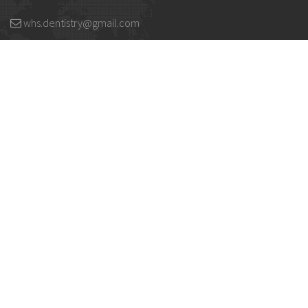
whs.dentistry@gmail.com
+375 (17) 542 23 40
+375 (17) 542 23 43
+375 (29) 35 947 35
+375 (29) 53 947 53
© 2001-2025 Стоматологические материалы и
оборудование Всемирные Системы
Здравоохранения
Все права защищены.